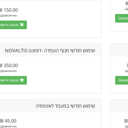
Щ
150.00 ₪
Щомісячно
Замовити зараз
שימוש חודשי מנוף העמדה -דופונט NOVALTIS
350.00 ₪
Щомісячно
Щ
Замовити зараз
שימוש חודשי במעמד לאינפוזיה
45.00 ₪
Щомісячно
Щ