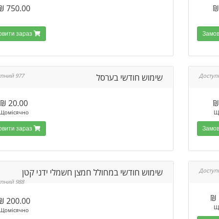
750.00 ₪
Замовити зараз
שימוש חודשי בערסל
977 Доступний
20.00 ₪
Щомісячно
Щ
Замовити зараз
שימוש חודשי במחולל חמצן חשמלי ידני קטן
988 Доступний
200.00 ₪
Щ
Щомісячно