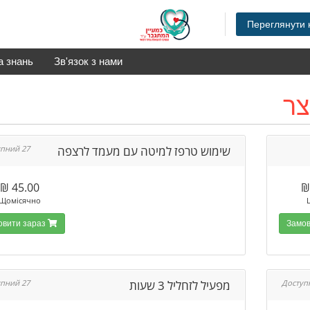
Переглянути 
а знань
Зв'язок з нами
צר
שימוש טרפז למיטה עם מעמד לרצפה
27 Доступний
45.00 ₪
Щомісячно
Замовити зараз
מפעיל לזחליל 3 שעות
27 Доступний