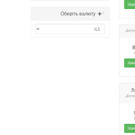
Оберіть валюту
ת