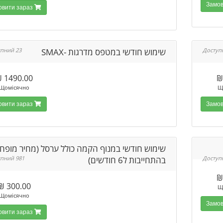
Замовити зараз
שימוש חודשי במטפס מדרגות -SMAX
23 Доступний
1490.00 ₪
Щомісячно
Щ
Замовити зараз
שימוש חודשי במנוף הקמה כולל ערסל (מחיר מופח
בהתחייבות ל6 חודשים)
981 Доступний
300.00 ₪
Щ
Щомісячно
Замовити зараз