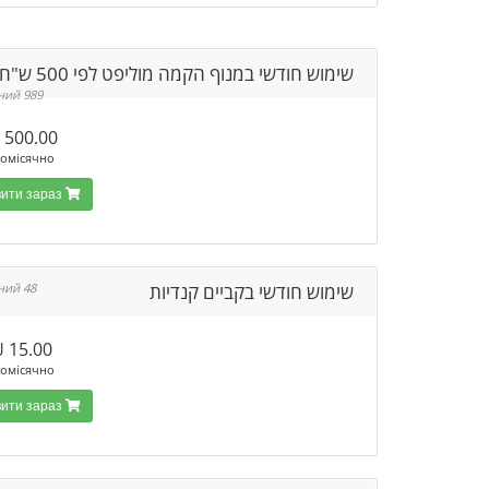
שימוש חודשי במנוף הקמה מוליפט לפי 500 ש"ח
989 Доступний
500.00 ₪
омісячно
Замовити зараз
שימוש חודשי בקביים קנדיות
48 Доступний
15.00 ₪
омісячно
Замовити зараз