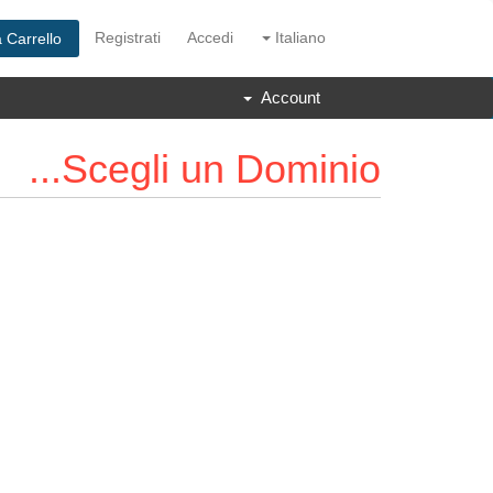
Registrati
Accedi
Italiano
a Carrello
Account
Scegli un Dominio...