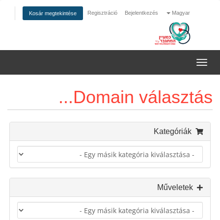
Regisztráció
Bejelentkezés
Magyar
Kosár megtekintése
Váltás
a
navigációra
Domain választás...
Kategóriák
Műveletek