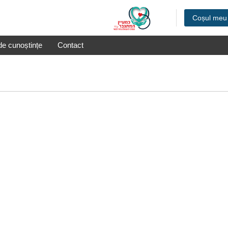
Coșul meu
de cunoștințe
Contact