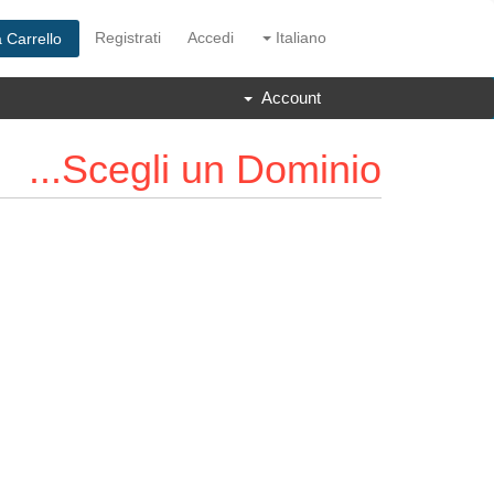
Registrati
Accedi
Italiano
a Carrello
Account
Scegli un Dominio...