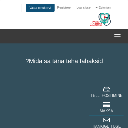
Registreeri
Logi sisse
Estonian
Vaata ostukorvi
Lülitage
navigeerimine
Mida sa täna teha tahaksid?
TELLI HOSTIMINE
MAKSA
HANKIGE TUGE